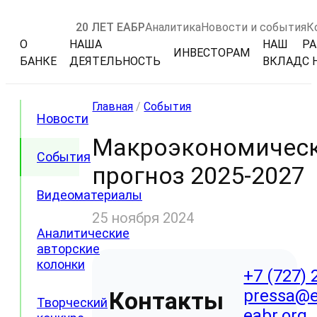
20 ЛЕТ ЕАБР
Аналитика
Новости и события
К
О
НАША
НАШ
РА
ИНВЕСТОРАМ
БАНКЕ
ДЕЯТЕЛЬНОСТЬ
ВКЛАД
С 
Главная
/
События
Новости
Макроэкономичес
События
прогноз 2025-2027
Видеоматериалы
25 ноября 2024
Аналитические
авторские
колонки
+7 (727) 
pressa@e
Контакты
Творческий
eabr.org