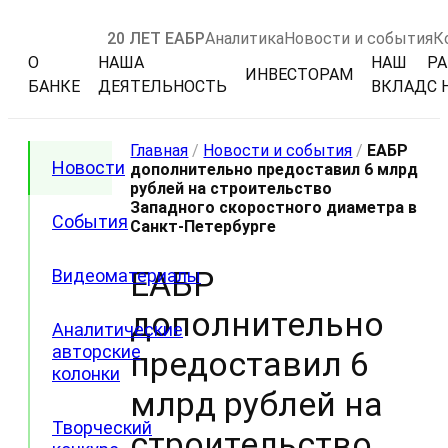
20 ЛЕТ ЕАБР
Аналитика
Новости и события
К
О
НАША
НАШ
РА
ИНВЕСТОРАМ
БАНКЕ
ДЕЯТЕЛЬНОСТЬ
ВКЛАД
С 
Главная
/
Новости и события
/
ЕАБР
Новости
дополнительно предоставил 6 млрд
рублей на строительство
Западного скоростного диаметра в
События
Санкт-Петербурге
ЕАБР
Видеоматериалы
дополнительно
Аналитические
авторские
предоставил 6
колонки
млрд рублей на
Творческий
строительство