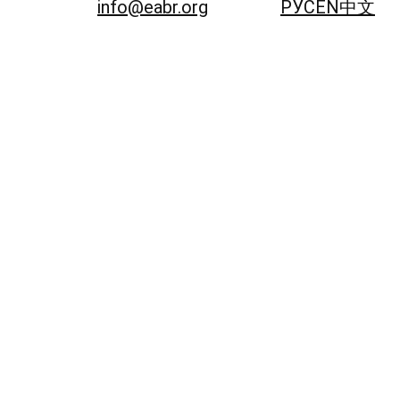
info@eabr.org
РУС
EN
中文