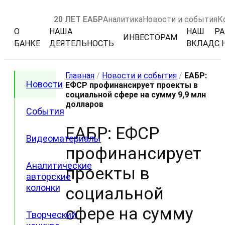
20 ЛЕТ ЕАБР
Аналитика
Новости и события
К
О
НАША
НАШ
РА
ИНВЕСТОРАМ
БАНКЕ
ДЕЯТЕЛЬНОСТЬ
ВКЛАД
С 
Главная
/
Новости и события
/
ЕАБР:
Новости
ЕФСР профинансирует проекты в
социальной сфере на сумму 9,9 млн
долларов
События
ЕАБР: ЕФСР
Видеоматериалы
профинансирует
Аналитические
проекты в
авторские
колонки
социальной
сфере на сумму
Творческий