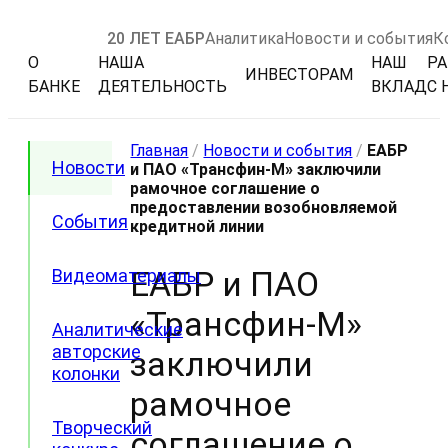
20 ЛЕТ ЕАБР
Аналитика
Новости и события
К
О
НАША
НАШ
РА
ИНВЕСТОРАМ
БАНКЕ
ДЕЯТЕЛЬНОСТЬ
ВКЛАД
С 
Главная
/
Новости и события
/
ЕАБР
Новости
и ПАО «Трансфин-М» заключили
рамочное соглашение о
предоставлении возобновляемой
События
кредитной линии
ЕАБР и ПАО
Видеоматериалы
«Трансфин-М»
Аналитические
авторские
заключили
колонки
рамочное
Творческий
соглашение о