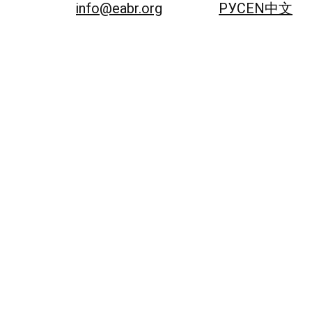
info@eabr.org
РУС
EN
中文