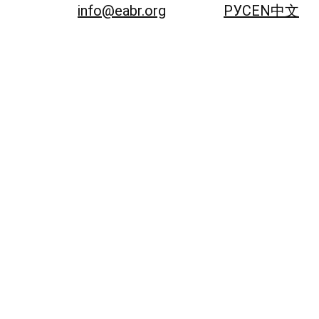
info@eabr.org
РУС
EN
中文