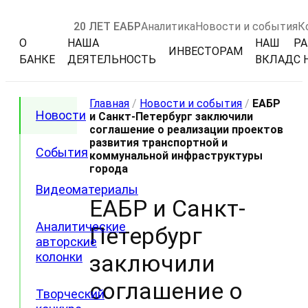
20 ЛЕТ ЕАБР
Аналитика
Новости и события
К
О
НАША
НАШ
РА
ИНВЕСТОРАМ
БАНКЕ
ДЕЯТЕЛЬНОСТЬ
ВКЛАД
С 
Главная
/
Новости и события
/
ЕАБР
Новости
и Санкт-Петербург заключили
соглашение о реализации проектов
развития транспортной и
События
коммунальной инфраструктуры
города
Видеоматериалы
ЕАБР и Санкт-
Аналитические
Петербург
авторские
колонки
заключили
соглашение о
Творческий