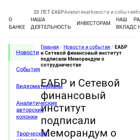
20 ЛЕТ ЕАБР
Аналитика
Новости и события
К
О
НАША
НАШ
РА
ИНВЕСТОРАМ
БАНКЕ
ДЕЯТЕЛЬНОСТЬ
ВКЛАД
С 
Главная
/
Новости и события
/
ЕАБР
Новости
и Сетевой финансовый институт
подписали Меморандум о
сотрудничестве
События
ЕАБР и Сетевой
Видеоматериалы
финансовый
Аналитические
институт
авторские
колонки
подписали
Меморандум о
Творческий