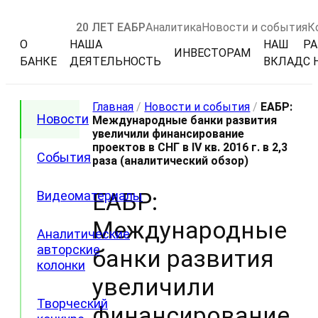
20 ЛЕТ ЕАБР
Аналитика
Новости и события
К
О
НАША
НАШ
РА
ИНВЕСТОРАМ
БАНКЕ
ДЕЯТЕЛЬНОСТЬ
ВКЛАД
С 
Главная
/
Новости и события
/
ЕАБР:
Новости
Международные банки развития
увеличили финансирование
проектов в СНГ в IV кв. 2016 г. в 2,3
События
раза (аналитический обзор)
ЕАБР:
Видеоматериалы
Международные
Аналитические
авторские
банки развития
колонки
увеличили
Творческий
финансирование