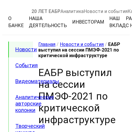
20 ЛЕТ ЕАБР
Аналитика
Новости и события
К
О
НАША
НАШ
РА
ИНВЕСТОРАМ
БАНКЕ
ДЕЯТЕЛЬНОСТЬ
ВКЛАД
С 
Главная
/
Новости и события
/
ЕАБР
Новости
выступил на сессии ПМЭФ-2021 по
критической инфраструктуре
События
ЕАБР выступил
Видеоматериалы
на сессии
ПМЭФ-2021 по
Аналитические
авторские
критической
колонки
инфраструктуре
Творческий