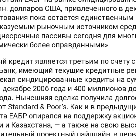
лн. долларов США, привлеченного в де
тования пока остается единственным 
казуемым рыночным источником средн
днесрочные пассивы сегодня для мно
мически более оправданными».
й кредит является третьим по счету
 Банк, имеющий текущие кредитные ре
екал синдицированные кредиты на су
 декабре 2006 года и 400 миллионов д
года. Нынешняя сделка получила долг
от Standard & Poor’s. Как и в предыдущ
та ЕАБР опирался на поддержку акцио
и и Казахстана, — а также на свою вы
дительный проектный пайплайн, в перв