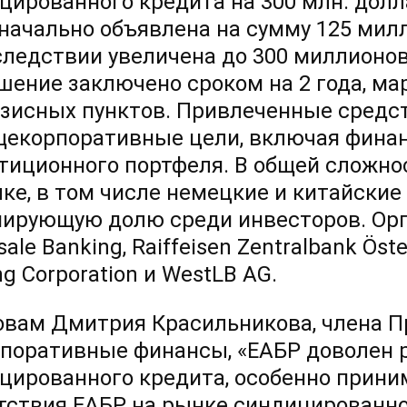
цированного кредита на 300 млн. дол
начально объявлена на сумму 125 ми
следствии увеличена до 300 миллионов
шение заключено сроком на 2 года, мар
азисных пунктов. Привлеченные средс
щекорпоративные цели, включая финан
тиционного портфеля. В общей сложнос
лке, в том числе немецкие и китайски
ирующую долю среди инвесторов. Орг
ale Banking, Raiffeisen Zentralbank Öst
g Corporation и WestLB AG.
овам Дмитрия Красильникова, члена П
рпоративные финансы, «ЕАБР доволен 
цированного кредита, особенно прини
тствия ЕАБР на рынке синдицированно