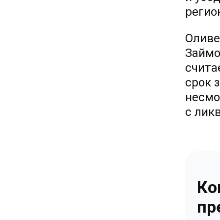
регио
Оливе
Займо
счита
срок 
несмо
с лик
Ко
пр