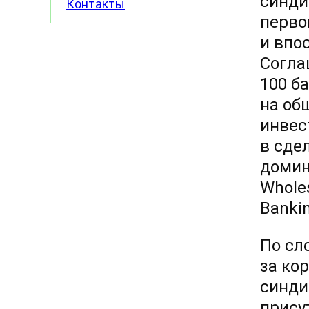
синди
Контакты
перво
и впо
Согла
100 б
на об
инвес
в сде
домин
Wholes
Bankin
По сл
за ко
синди
прису