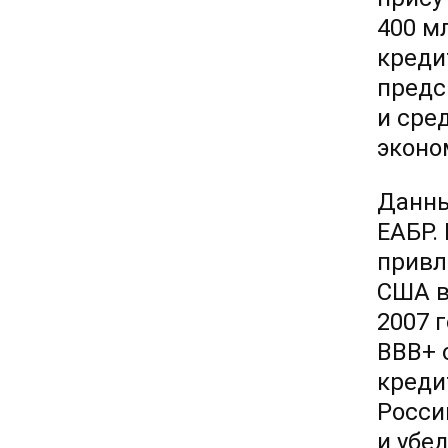
400 м
креди
предс
и сре
эконо
Данны
ЕАБР.
привл
США в
2007 
BBB+ 
креди
Росси
и убе