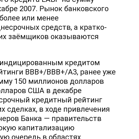
кабре 2007. Рынок банковского
более или менее
есрочных средств, а кратко-
гих заёмщиков оказываются
 синдицированным кредитом
йтинги BBB+/BBB+/A3, ранее уже
мму 150 миллионов долларов
олларов США в декабре
осрочный кредитный рейтинг
их сделках, в ходе привлечения
неров Банка — правительств
сокую капитализацию
ую очередь в областях