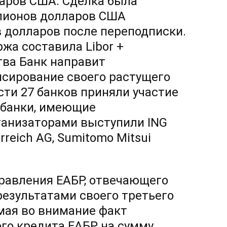
ларов США. Сделка была
ллионов долларов США
 долларов после переподписки.
жа составила Libor +
тва Банк направит
сирование своего растущего
ти 27 банков приняли участие
е банки, имеющие
анизаторами выступили ING
erreich AG, Sumitomo Mitsui
равления ЕАБР, отвечающего
результатами своего третьего
мая во внимание факт
го кредита ЕАБР на сумму