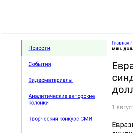
Главная
Новости
млн. до
Евр
События
син
Видеоматериалы
дол
Аналитические авторские
колонки
1 авгус
Творческий конкурс СМИ
Евраз