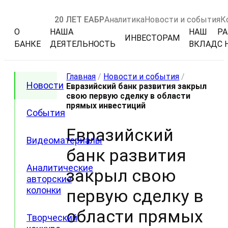
20 ЛЕТ ЕАБР
Аналитика
Новости и события
К
О
НАША
НАШ
РА
ИНВЕСТОРАМ
БАНКЕ
ДЕЯТЕЛЬНОСТЬ
ВКЛАД
С 
Главная
/
Новости и события
/
Новости
Евразийский банк развития закрыл
свою первую сделку в области
прямых инвестиций
События
Евразийский
Видеоматериалы
банк развития
Аналитические
закрыл свою
авторские
колонки
первую сделку в
области прямых
Творческий