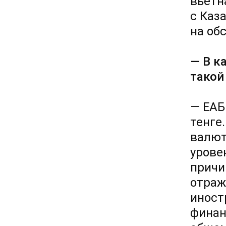
вьетн
с Каз
на об
— В к
такой
— ЕАБ
тенге
валют
урове
причи
отраж
иност
финан