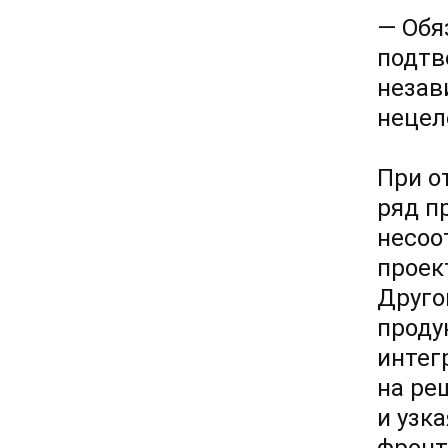
— Обя
подтв
незав
нецел
При о
ряд п
несоо
проек
Друго
проду
интег
на ре
и узк