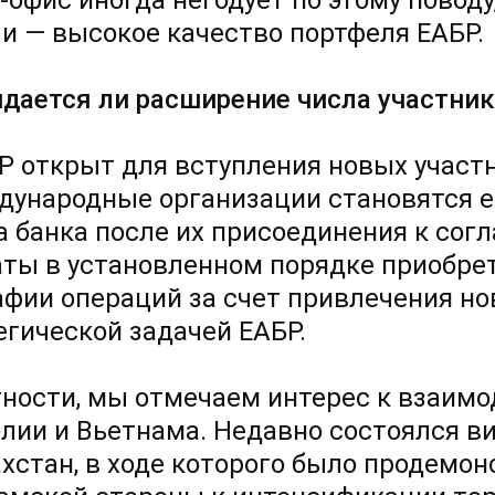
-офис иногда негодует по этому поводу
и — высокое качество портфеля ЕАБР.
дается ли расширение числа участник
Р открыт для вступления новых участн
дународные организации становятся е
а банка после их присоединения к со
аты в установленном порядке приобре
афии операций за счет привлечения но
егической задачей ЕАБР.
тности, мы отмечаем интерес к взаим
лии и Вьетнама. Недавно состоялся в
ахстан, в ходе которого было продемо