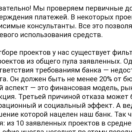
зательно! Мы проверяем первичные д
ерждения платежей. В некоторых прое
исимые консультанты. Все это позвол
евого использования средств.
тборе проектов у нас существует филь
роектов из общего пула заявленных. О
тветствия требованиям банка — недо
та. Он должен быть не менее 20% от б
й аспект — это финансовая модель, ры
кция. Третьей причиной отказа может
рационный и социальный эффект. А вед
шение которой нацелен наш банк. Так 
ая: из 10 заявленных проектов в средн