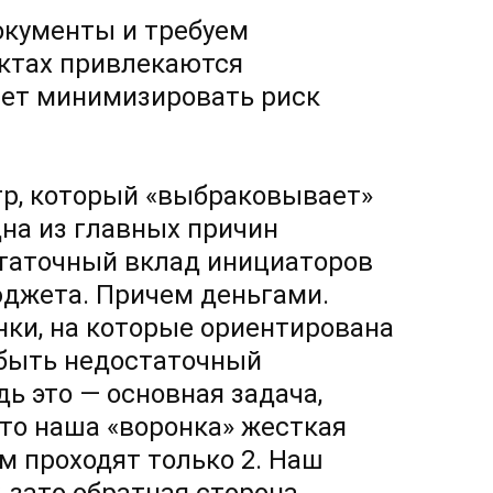
окументы и требуем
ктах привлекаются
яет минимизировать риск
тр, который «выбраковывает»
дна из главных причин
статочный вклад инициаторов
юджета. Причем деньгами.
нки, на которые ориентирована
 быть недостаточный
ь это — основная задача,
что наша «воронка» жесткая
ем проходят только 2. Наш