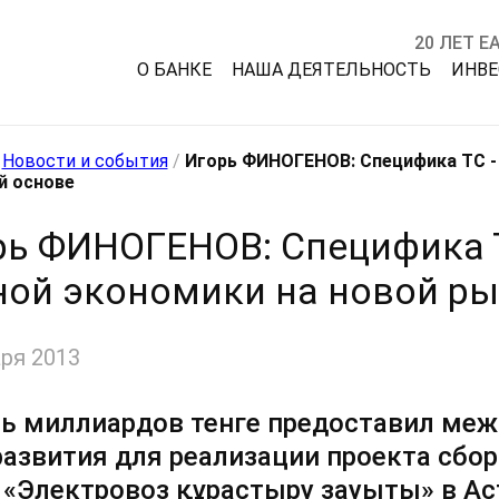
20 ЛЕТ Е
О БАНКЕ
НАША ДЕЯТЕЛЬНОСТЬ
ИНВ
/
Новости и события
/
Игорь ФИНОГЕНОВ: Специфика ТС - 
й основе
рь ФИНОГЕНОВ: Специфика Т
ной экономики на новой р
ря 2013
ь миллиардов тенге предоставил меж
развития для реализации проекта сбо
 «Электровоз құрастыру зауыты» в Ас