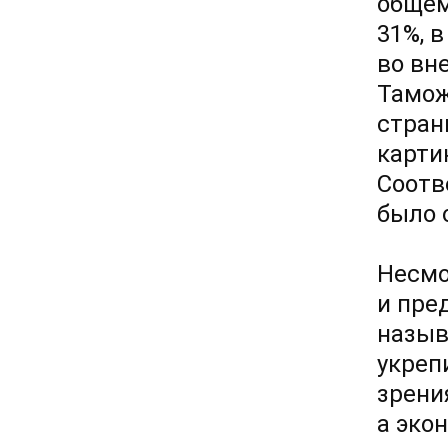
общем
31%, 
во вн
Тамож
стран
карти
Соотв
было 
Несмо
и пре
назыв
укреп
зрени
а эко