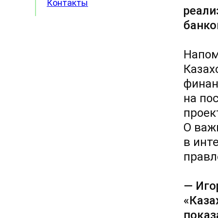
Контакты
реали
банко
Напом
Казах
финан
на по
проек
О важ
в инт
правл
— Иго
«Каза
показ