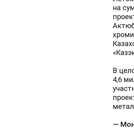
на су
проек
Актюб
хроми
Казах
«Казэ
В цел
4,6 м
участ
проек
метал
— Мон