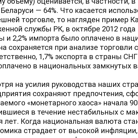
у объему) оценивается, в частности, в 
в Беларуси — 64%. Что касается испол
ешней торговле, то нагляден пример К
енной службы РК, в октябре 2012 года 
ы и 2,2% импорта было оплачено в нац
на сохраняется при анализе торговли с
етственно, 1,7% экспорта в страны СНГ
оплачено в национальных замкнутых в
тря на усилия руководства наших стра
дприятия сохраняют предпочтения, сф
аемого «монетарного хаоса» начала
90
ившиеся в течение нестабильных с ма
я лет. Когда национальная валюта ста
номика страдает от высокой инфляции