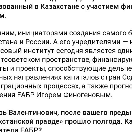
зованный в Казахстане с участием ф
м.
ним, инициаторами создания самого 
стана и России. А его учредителями —
совый институт сегодня является одн
стсоветском пространстве, финансир
ты и проекты, способствующие дельн
ных направлениях капиталов стран Со
еграционных процессах, а также прогн
ения ЕАБР Игорем Финогеновым.
рь Валентинович, после вашего пред
хстанской правде» прошло полгода. К
атели ЕАБР?