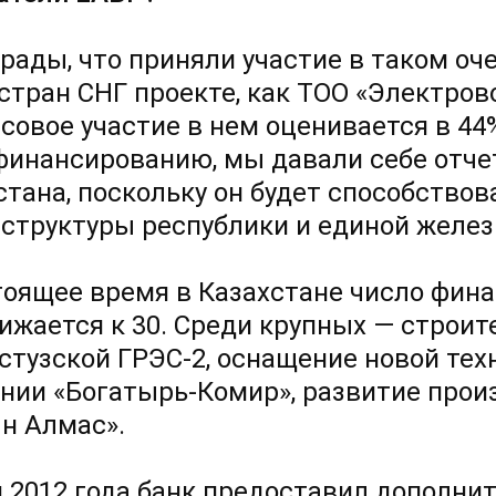
рады, что приняли участие в таком оч
 стран СНГ проекте, как ТОО «Электро
совое участие в нем оценивается в 44
 финансированию, мы давали себе отче
стана, поскольку он будет способство
структуры республики и единой желез
тоящее время в Казахстане число фин
ижается к 30. Среди крупных — строит
стузской
ГРЭС-2,
оснащение новой тех
нии «Богатырь-Комир», развитие прои
н Алмас».
 2012 года банк предоставил дополн