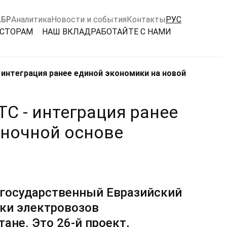
АБР
Аналитика
Новости и события
Контакты
РУС
ЕСТОРАМ
НАШ ВКЛАД
РАБОТАЙТЕ С НАМИ
интеграция ранее единой экономики на новой
С - интеграция ранее
ыночной основе
государственный Евразийский
рки электровозов
тане. Это
26-й проект,