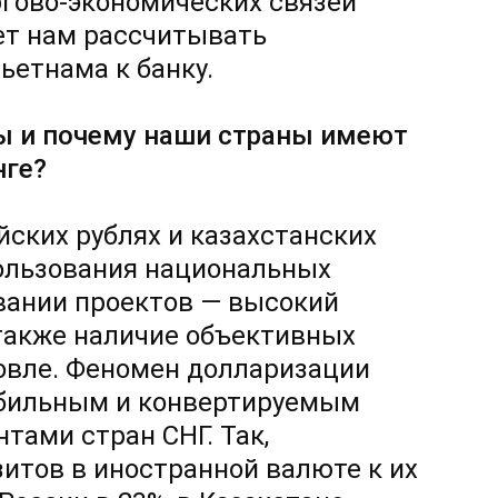
гово-экономических связей
ет нам рассчитывать
ьетнама к банку.
ты и почему наши страны имеют
нге?
йских рублях и казахстанских
пользования национальных
вании проектов — высокий
 также наличие объективных
овле. Феномен долларизации
абильным и конвертируемым
ами стран СНГ. Так,
итов в иностранной валюте к их