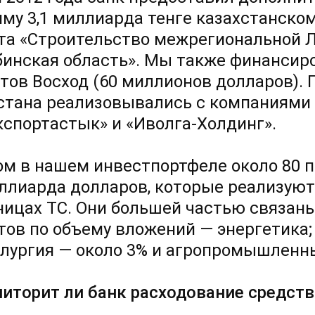
мму 3,1 миллиарда тенге казахстанско
та «Строительство межрегиональной 
инская область». Мы также финансир
тов Восход (60 миллионов долларов). 
стана реализовывались с компаниями 
кспортастык» и «Иволга-Холдинг».
ом в нашем инвестпортфеле около 80 
иллиарда долларов, которые реализуют
ницах ТС. Они большей частью связаны
тов по объему вложений — энергетика; 
лургия — около 3% и агропромышленн
иторит ли банк расходование средст