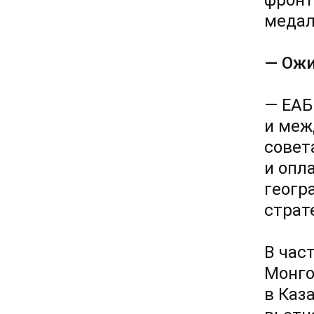
фронт
медал
— Ожи
— ЕАБ
и меж
совет
и опл
геогр
страт
В час
Монго
в Каз