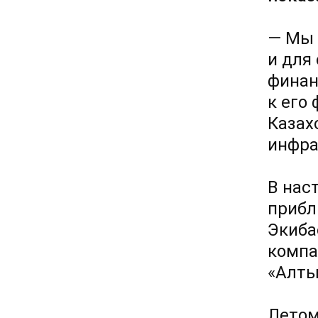
— Мы 
и для
финан
к его
Казах
инфра
В нас
прибл
Экиба
компа
«Алты
Летом