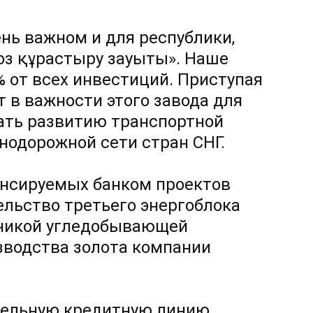
ень важном и для республики,
воз құрастыру зауыты». Наше
% от всех инвестиций. Приступая
т в важности этого завода для
вать развитию транспортной
нодорожной сети стран СНГ.
ансируемых банком проектов
ельство третьего энергоблока
никой угледобывающей
зводства золота компании
ительную кредитную линию