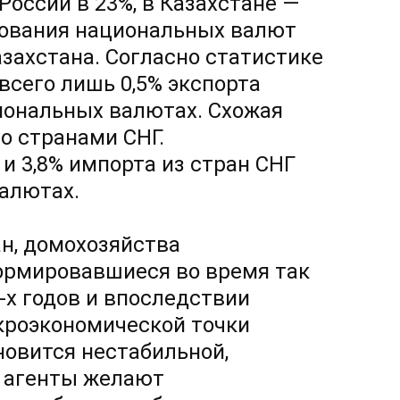
России в 23%, в Казахстане —
ьзования национальных валют
азахстана. Согласно статистике
всего лишь 0,5% экспорта
иональных валютах. Схожая
о странами СНГ.
 и 3,8% импорта из стран СНГ
алютах.
н, домохозяйства
ормировавшиеся во время так
-х годов
и впоследствии
кроэкономической точки
новится нестабильной,
, агенты желают