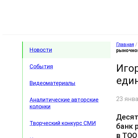
Главная
Новости
рыночно
Иго
События
еди
Видеоматериалы
23 янва
Аналитические авторские
колонки
Десят
Творческий конкурс СМИ
банк 
в ТОО