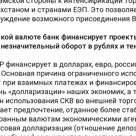
амской стороны к интенсификации тор
ахстаном и странами ЕЭП. Это позволя
суждение возможного присоединения В
акой валюте банк финансирует проек
 незначительный оборот в рублях и те
Р финансирует в долларах, евро, росси
. Основная причина ограниченного ис
 при взаимных платежах и финансиро
нь «долларизации» наших экономик, а
н использования СКВ во внешней торг
ает предпочтение, отданное более ст
ранным валютам экономическими агент
совая долларизация (отношение депоз