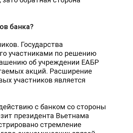
, зато обратная сторона
ов банка?
иков. Государства
го участниками по решению
глашению об учреждении ЕАБР
таемых акций. Расширение
вых участников является
одействию с банком со стороны
изит президента Вьетнама
нстрировано стремление