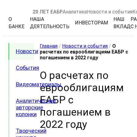
20 ЛЕТ ЕАБР
Аналитика
Новости и события
К
О
НАША
НАШ
РА
ИНВЕСТОРАМ
БАНКЕ
ДЕЯТЕЛЬНОСТЬ
ВКЛАД
С 
Главная
/
Новости и события
/
О
Новости
расчетах по еврооблигациям ЕАБР с
погашением в 2022 году
События
О расчетах по
Видеоматериалы
еврооблигациям
ЕАБР с
Аналитические
авторские
погашением в
колонки
2022 году
Творческий