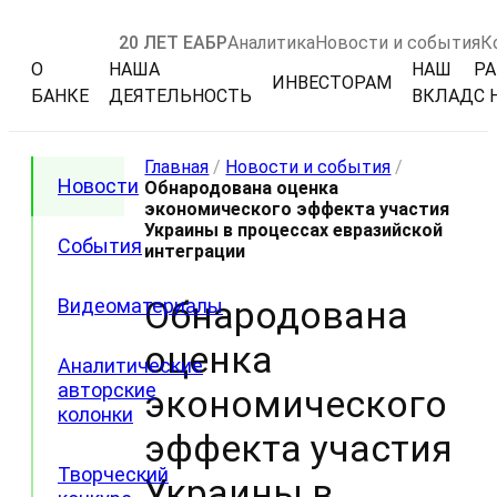
20 ЛЕТ ЕАБР
Аналитика
Новости и события
К
О
НАША
НАШ
РА
ИНВЕСТОРАМ
БАНКЕ
ДЕЯТЕЛЬНОСТЬ
ВКЛАД
С 
Главная
/
Новости и события
/
Новости
Обнародована оценка
экономического эффекта участия
Украины в процессах евразийской
События
интеграции
Обнародована
Видеоматериалы
оценка
Аналитические
авторские
экономического
колонки
эффекта участия
Творческий
Украины в