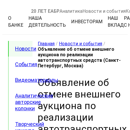
20 ЛЕТ ЕАБР
Аналитика
Новости и события
К
О
НАША
НАШ
РА
ИНВЕСТОРАМ
БАНКЕ
ДЕЯТЕЛЬНОСТЬ
ВКЛАД
С 
Главная
/
Новости и события
/
Новости
Объявление об отмене внешнего
аукциона по реализации
автотранспортных средств (Санкт-
События
Петербург, Москва)
Объявление об
Видеоматериалы
отмене внешнего
Аналитические
авторские
аукциона по
колонки
реализации
Творческий
автотранспортных