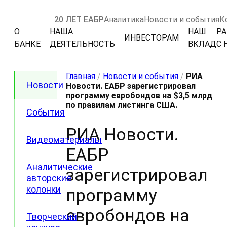
20 ЛЕТ ЕАБР
Аналитика
Новости и события
К
О
НАША
НАШ
РА
ИНВЕСТОРАМ
БАНКЕ
ДЕЯТЕЛЬНОСТЬ
ВКЛАД
С 
Главная
/
Новости и события
/
РИА
Новости
Новости. ЕАБР зарегистрировал
программу евробондов на $3,5 млрд
по правилам листинга США.
События
РИА Новости.
Видеоматериалы
ЕАБР
Аналитические
зарегистрировал
авторские
колонки
программу
евробондов на
Творческий