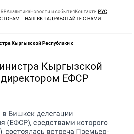
АБР
Аналитика
Новости и события
Контакты
РУС
ЕСТОРАМ
НАШ ВКЛАД
РАБОТАЙТЕ С НАМИ
стра Кыргызской Республики с
министра Кыргызской
 директором ЕФСР
а в Бишкек делегации
я (ЕФСР), средствами которого
), состоялась встреча Премьер-