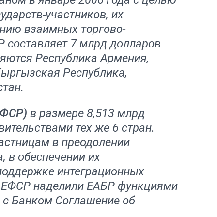
аном в январе 2006 года с целью
ударств-участников, их
нию взаимных торгово-
Р составляет 7 млрд долларов
яются Республика Армения,
Кыргызская Республика,
стан.
ЕФСР)
в размере 8,513 млрд
ительствами тех же 6 стран.
астницам в преодолении
, в обеспечении их
 поддержке интеграционных
ки ЕФСР наделили ЕАБР функциями
 с Банком Соглашение об