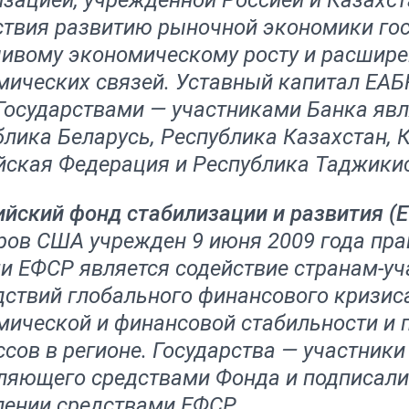
изацией, учрежденной Россией и Казахст
ствия развитию рыночной экономики гос
чивому экономическому росту и расшире
мических связей. Уставный капитал ЕАБ
Государствами — участниками Банка явл
блика Беларусь, Республика Казахстан, 
йская Федерация и Республика Таджики
ийский фонд стабилизации и развития (
ров США учрежден 9 июня 2009 года прав
и ЕФСР является содействие странам-уч
ствий глобального финансового кризиса
мической и финансовой стабильности и
ссов в регионе. Государства — участни
ляющего средствами Фонда и подписали
лении средствами ЕФСР.