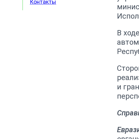
Контакты
минис
Испол
В ход
автом
Респу
Сторо
реали
и гра
персп
Справ
Евраз