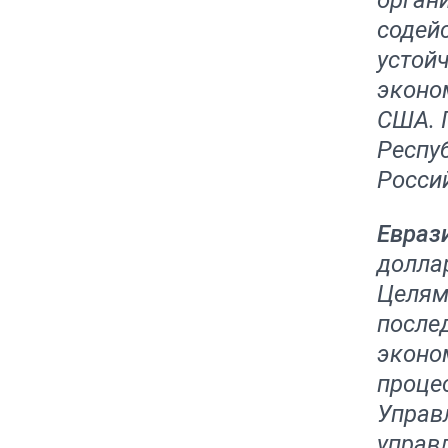
орган
содей
устой
эконо
США. 
Респу
Росси
Евраз
долла
Целям
послед
эконо
проце
Управ
управ