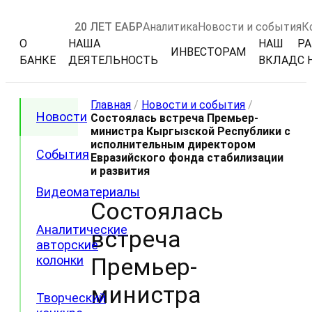
20 ЛЕТ ЕАБР
Аналитика
Новости и события
К
О
НАША
НАШ
РА
ИНВЕСТОРАМ
БАНКЕ
ДЕЯТЕЛЬНОСТЬ
ВКЛАД
С 
Главная
/
Новости и события
/
Новости
Состоялась встреча Премьер-
министра Кыргызской Республики с
исполнительным директором
События
Евразийского фонда стабилизации
и развития
Видеоматериалы
Состоялась
Аналитические
встреча
авторские
колонки
Премьер-
министра
Творческий