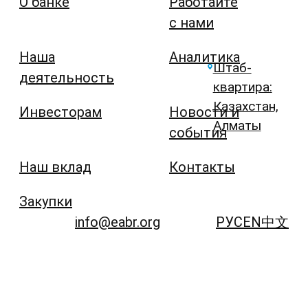
О банке
Работайте
с нами
Наша
Аналитика
Штаб-
деятельность
квартира:
Казахстан,
Инвесторам
Новости и
Алматы
события
Наш вклад
Контакты
Закупки
info@eabr.org
РУС
EN
中文