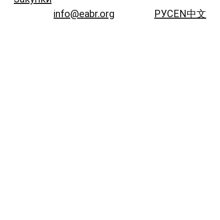
info@eabr.org
РУС
EN
中文