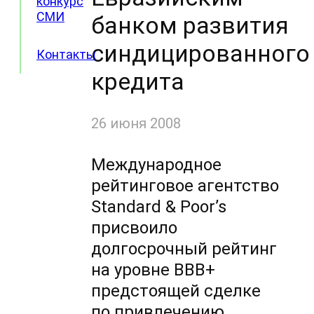
конкурс
СМИ
банком развития
синдицированного
Контакты
кредита
26 июня 2008
Международное
рейтинговое агентство
Standard & Poor’s
присвоило
долгосрочный рейтинг
на уровне ВВВ+
предстоящей сделке
по привлечению