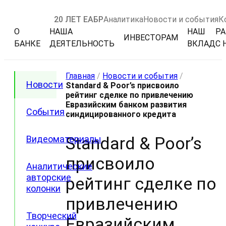
20 ЛЕТ ЕАБР
Аналитика
Новости и события
К
О
НАША
НАШ
РА
ИНВЕСТОРАМ
БАНКЕ
ДЕЯТЕЛЬНОСТЬ
ВКЛАД
С 
Главная
/
Новости и события
/
Новости
Standard & Poor’s присвоило
рейтинг сделке по привлечению
Евразийским банком развития
События
синдицированного кредита
Standard & Poor’s
Видеоматериалы
присвоило
Аналитические
авторские
рейтинг сделке по
колонки
привлечению
Творческий
Евразийским