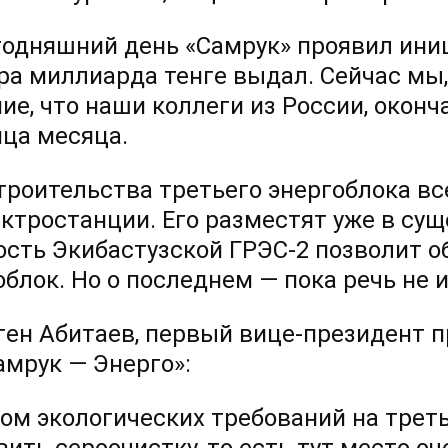
годняшний день «Самрук» проявил иниц
ра миллиарда тенге выдал. Сейчас мы
ие, что наши коллеги из России, оконч
нца месяца.
троительства третьего энергоблока вс
ектростанции. Его разместят уже в су
сть Экибастузской ГРЭС-2 позволит о
облок. Но о последнем — пока речь не и
ген Абитаев, первый вице-президент 
амрук — Энерго»:
том экологических требований на трет