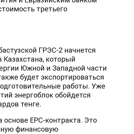
вития и Евразийским банком
стоимость третьего
бастузской ГРЭС-2 начнется
в Казахстана, который
нергии Южной и Западной части
также будет экспортироваться
подготовительные работы. Уже
тий энергоблок обойдется
ардов тенге.
а основе ЕРС-контракта. Это
олную финансовую