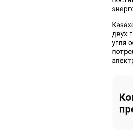
поста
энерг
Казах
двух 
угля 
потре
элект
Ко
пр