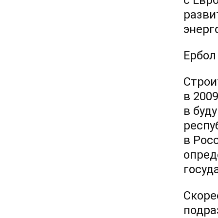
с Евр
разви
энерг
Ербол
Строи
в 200
в буд
респу
в Рос
опред
госуд
Скоре
подра