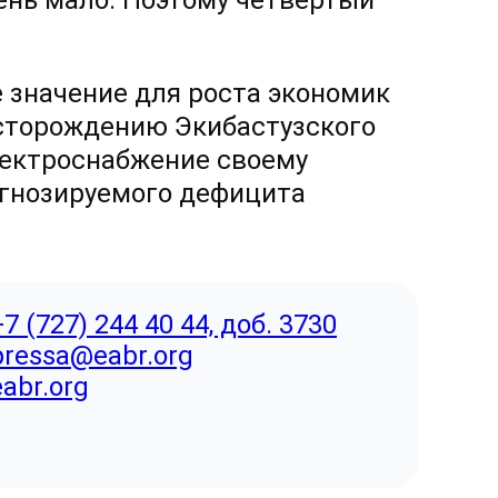
чень мало. Поэтому четвертый
 значение для роста экономик
есторождению Экибастузского
лектроснабжение своему
огнозируемого дефицита
+7 (727) 244 40 44, доб. 3730
pressa@eabr.org
eabr.org