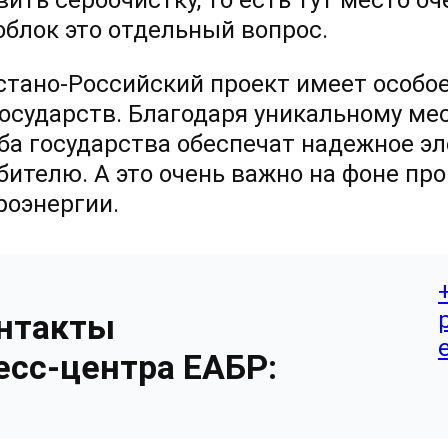
вить сероочистку, то есть тут место о
облок это отдельный вопрос.
стано-Российский проект имеет особое
государств. Благодаря уникальному м
оба государства обеспечат надежное э
бителю. А это очень важно на фоне пр
роэнергии.
нтакты
есс-центра ЕАБР: