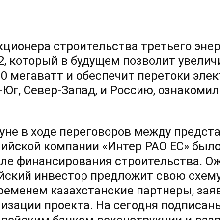
кционера строительства третьего энер
2,
который в будущем позволит увелич
00 мегаватт и обеспечит перетоки эле
-Юг,
Север-Запад, и Россию, ознакомил
.
уне в ходе переговоров между предст
сийской компании «Интер РАО ЕС» был
але финансирования строительства. Ожи
йский инвестор предложит свою схем
ременем казахстанские партнеры, зая
лизации проекта. На сегодня подписа