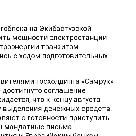
гоблока на Экибастузской
ить мощности электростанции
ктроэнергии транзитом
ись с ходом подготовительных
авителями госхолдинга «Самрук»
о достигнуто соглашение
дается, что к концу августа
у выделения денежных средств.
вляют о готовности приступить
ны мандатные письма