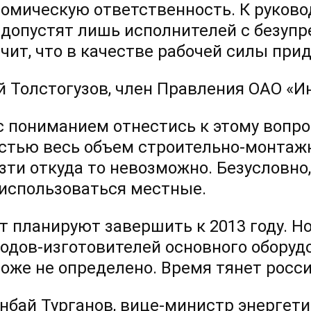
номическую ответственность. К руков
 допустят лишь исполнителей с безупр
ачит, что в качестве рабочей силы пр
й Толстогузов, член Правления ОАО «Ин
с пониманием отнестись к этому вопрос
стью весь объем строительно-монтажн
зти откуда то невозможно. Безусловно
 использоваться местные.
т планируют завершить к 2013 году. Но
водов-изготовителей основного обору
тоже не определено. Время тянет росс
нбай Турганов, вице-министр энергети