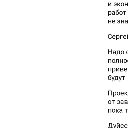
и эко
работ
не зн
Серге
Надо 
полно
приве
будут
Проек
от за
пока 
Дуйсе