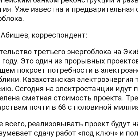
опейским банком реконструкции и раз
тия. Уже известна и предварительная 
облока.
 Абишев, корреспондент:
тельство третьего энергоблока на Эки
9 году. Это один из прорывных проекто
ущем покроет потребности в электроэ
блики. Казахстанская электроэнергия 
сию. Сегодня на электростанции идут 
елена сметная стоимость проекта. Тре
арствам почти в 68 с половиной милли
е всего, реализовывать проект будут н
зумевает сдачу работ «под ключ» и п