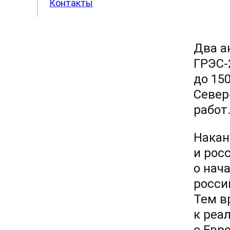
Контакты
Два а
ГРЭС-
до 15
Север
работ
Накан
и рос
о нач
росси
Тем в
к реа