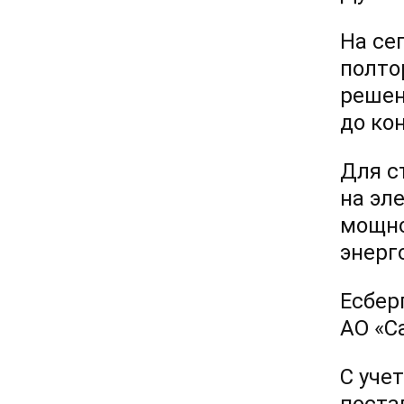
На се
полто
решен
до ко
Для с
на эл
мощно
энерг
Есбер
АО «С
С уче