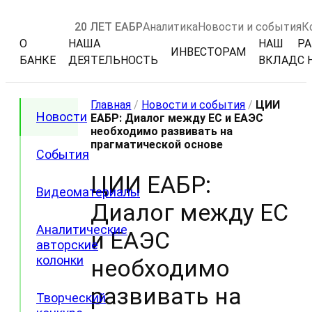
20 ЛЕТ ЕАБР
Аналитика
Новости и события
К
О
НАША
НАШ
РА
ИНВЕСТОРАМ
БАНКЕ
ДЕЯТЕЛЬНОСТЬ
ВКЛАД
С 
Главная
/
Новости и события
/
ЦИИ
Новости
ЕАБР: Диалог между ЕС и ЕАЭС
необходимо развивать на
прагматической основе
События
ЦИИ ЕАБР:
Видеоматериалы
Диалог между ЕС
Аналитические
и ЕАЭС
авторские
колонки
необходимо
развивать на
Творческий