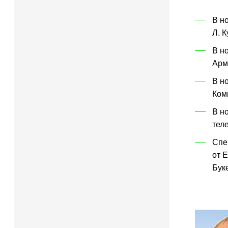
В н
Л. 
В н
Арм
В н
Ком
В н
тел
Спе
от 
Бук