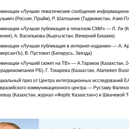
оминации «Лучшие тематические сообщения информационног
Кузьмич (Россия, Прайм), Р. Шапошник (Таджикистан, Азия-П
оминации «Лучшая публикация в печатном СМИ» — Л. Ли (К
ения), А. Василькова (Кыргызстан, Вечерний Бишкек)
оминации «Лучшая публикация в интернет-издании» — А. Ара
мерсантЪ), В. Пустовит (Беларусь, Звязда)
оминации «Лучший сюжет на ТВ» — А.Тараков (Казахстан, 24
ерадиокомпания РБ), Г. Токарева (Казахстан, Atameken Busi
циальный приз от Центра интеграционных исследований ЕА
Евразийского коммуникационного центра — Рустаму Фаляхову
еевау (Казахстан, журнал «Форбс Казахстан») и Швачевой Т