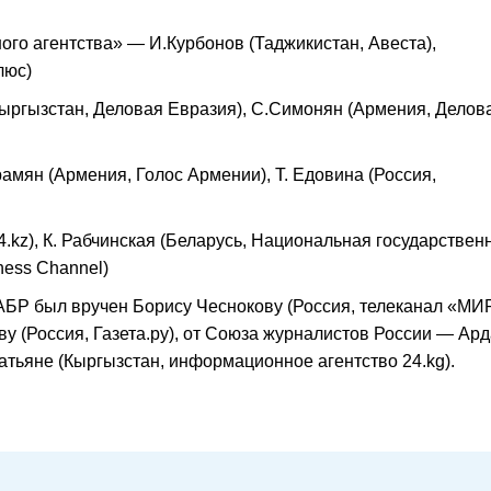
о агентства» — И.Курбонов (Таджикистан, Авеста),
люс)
ыргызстан, Деловая Евразия), С.Симонян (Армения, Делов
мян (Армения, Голос Армении), Т. Едовина (Россия,
.kz), К. Рабчинская (Беларусь, Национальная государствен
ness Channel)
БР был вручен Борису Чеснокову (Россия, телеканал «МИР
 (Россия, Газета.ру), от Союза журналистов России — Ард
атьяне (Кыргызстан, информационное агентство 24.kg).