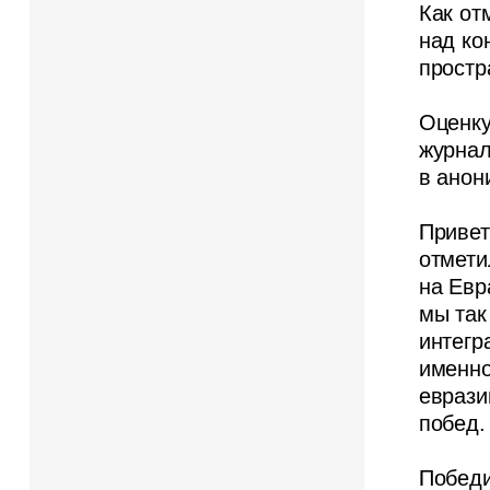
Как от
над ко
простр
Оценку
журнал
в анон
Привет
отмети
на Евр
мы так
интегр
именно
еврази
побед.
Победи