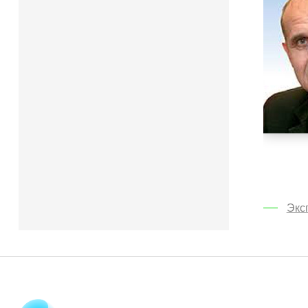
ии
но всегда актуально. И, безусловно, от того, как
одадут интеграционные процессы, во многом зависит
олучается, что судьба евразийской интеграции во
перьев есть возможность проявить себя, приняв
Экс