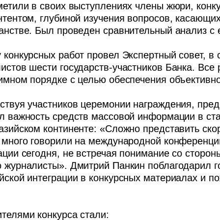
метили в своих выступлениях члены жюри, конк
нтентом, глубиной изучения вопросов, касающи
анстве. Был проведен сравнительный анализ с
 конкурсных работ провел Экспертный совет, в
истов шести государств-участников Банка. Все
имном порядке с целью обеспечения объективно
ствуя участников церемонии награждения, пре
л важность средств массовой информации в ст
азийском континенте: «Сложно представить ско
 много говорили на международной конференци
ации сегодня, не встречая понимание со сторо
 журналисты». Дмитрий Панкин поблагодарил го
йской интеграции в конкурсных материалах и 
телями конкурса стали: