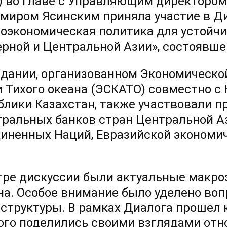
) во главе с Управляющим директором
миром Ясинским приняла участие в Ди
оэкономическая политика для устойчи
ерной и Центральной Азии», состоявше
едании, организованном Экономическо
и Тихого океана (ЭСКАТО) совместно 
блики Казахстан, также участвовали 
тральных банков стран Центральной Аз
иненных Наций, Евразийской экономич
.
тре дискуссии были актуальные макр
на. Особое внимание было уделено во
структуры. В рамках Диалога прошел к
ого поделились своими взглядами отн