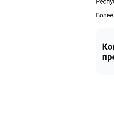
Респу
Более
Ко
пр