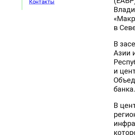
(ЕАБР
Контакты
Влади
«Макр
в Сев
В зас
Азии 
Респу
и цен
Объед
банка
В цен
регио
инфра
котор