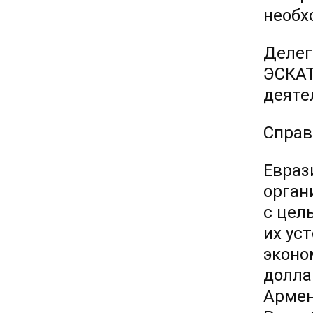
необх
Делег
ЭСКАТ
деяте
Справ
Евраз
орган
с цел
их ус
эконо
долла
Армен