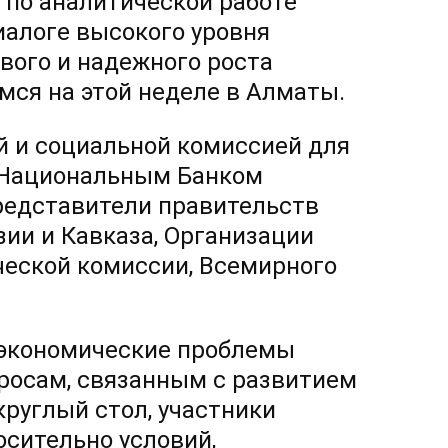
 по аналитической работе
алоге высокого уровня
вого и надежного роста
мся на этой неделе в Алматы.
й и социальной комиссией для
с Национальным Банком
представители правительств
ии и Кавказа, Организации
еской комиссии, Всемирного
оэкономические проблемы
просам, связанным с развитием
руглый стол, участники
осительно условий,