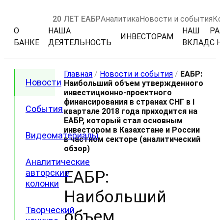
20 ЛЕТ ЕАБР
Аналитика
Новости и события
К
О
НАША
НАШ
РА
ИНВЕСТОРАМ
БАНКЕ
ДЕЯТЕЛЬНОСТЬ
ВКЛАД
С 
Главная
/
Новости и события
/
ЕАБР:
Новости
Наибольший объем утвержденного
инвестиционно-проектного
финансирования в странах СНГ в I
События
квартале 2018 года приходится на
ЕАБР, который стал основным
инвестором в Казахстане и России
Видеоматериалы
в частном секторе (аналитический
обзор)
Аналитические
ЕАБР:
авторские
колонки
Наибольший
Творческий
объем