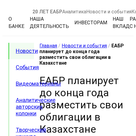
20 ЛЕТ ЕАБР
Аналитика
Новости и события
К
О
НАША
НАШ
РА
ИНВЕСТОРАМ
БАНКЕ
ДЕЯТЕЛЬНОСТЬ
ВКЛАД
С 
Главная
/
Новости и события
/
ЕАБР
Новости
планирует до конца года
разместить свои облигации в
Казахстане
События
ЕАБР планирует
Видеоматериалы
до конца года
Аналитические
разместить свои
авторские
колонки
облигации в
Казахстане
Творческий