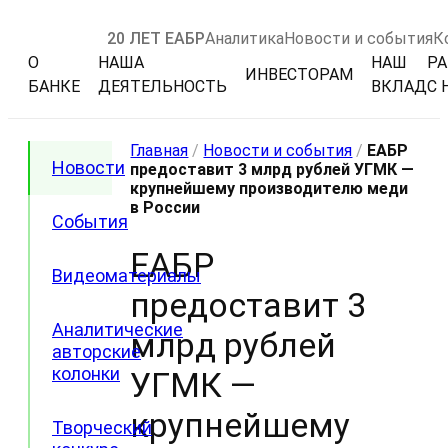
20 ЛЕТ ЕАБР
Аналитика
Новости и события
К
О
НАША
НАШ
РА
ИНВЕСТОРАМ
БАНКЕ
ДЕЯТЕЛЬНОСТЬ
ВКЛАД
С 
Главная
/
Новости и события
/
ЕАБР
Новости
предоставит 3 млрд рублей УГМК —
крупнейшему производителю меди
в России
События
ЕАБР
Видеоматериалы
предоставит 3
Аналитические
млрд рублей
авторские
колонки
УГМК —
крупнейшему
Творческий