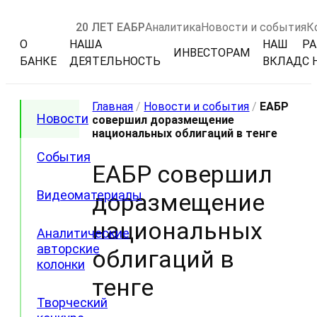
20 ЛЕТ ЕАБР
Аналитика
Новости и события
К
О
НАША
НАШ
РА
ИНВЕСТОРАМ
БАНКЕ
ДЕЯТЕЛЬНОСТЬ
ВКЛАД
С 
Главная
/
Новости и события
/
ЕАБР
Новости
совершил доразмещение
национальных облигаций в тенге
События
ЕАБР совершил
Видеоматериалы
доразмещение
национальных
Аналитические
авторские
облигаций в
колонки
тенге
Творческий