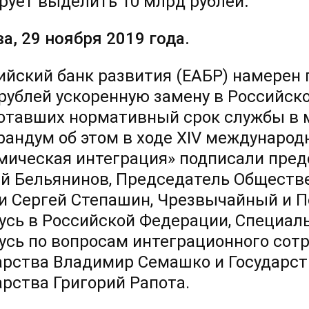
рует выделить 10 млрд рублей
.
а, 29 ноября 2019 года.
ийский банк развития (ЕАБР) намерен
рублей ускоренную замену в Российск
отавших нормативный срок службы в 
андум об этом в ходе XIV международ
мическая интеграция» подписали пре
й Бельянинов, Председатель Обществе
и Сергей Степашин, Чрезвычайный и 
усь в Российской Федерации, Специал
усь по вопросам интеграционного сот
арства Владимир Семашко и Государс
арства Григорий Рапота.