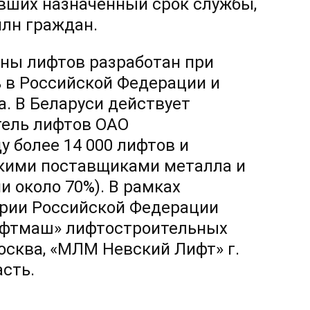
авших назначенный срок службы,
млн граждан.
ены лифтов разработан при
 в Российской Федерации и
. В Беларуси действует
тель лифтов ОАО
 более 14 000 лифтов и
скими поставщиками металла и
 около 70%). В рамках
ории Российской Федерации
ифтмаш» лифтостроительных
осква, «МЛМ Невский Лифт» г.
сть.