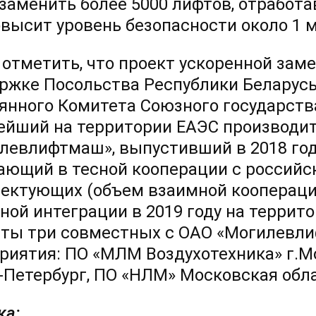
 заменить более 5000 лифтов, отработ
овысит уровень безопасности около 1 
 отметить, что проект ускоренной зам
ржке Посольства Республики Беларусь
янного Комитета Союзного государства
ейший на территории ЕАЭС производи
левлифтмаш», выпустивший в 2018 году
ающий в тесной кооперации с россий
ектующих (объем взаимной кооперации
ной интеграции в 2019 году на террит
ты три совместных с ОАО «Могилевл
риятия: ПО «МЛМ Воздухотехника» г.М
-Петербург, ПО «НЛМ» Московская обла
ка: