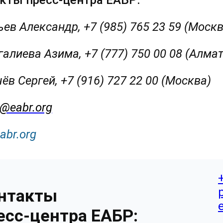
кты пресс-центра ЕАБР:
ьев Александр, +7 (985) 765 23 59 (М
алиева Азима, +7 (777) 750 00 08 (Алма
чёв Сергей, +7 (916) 727 22 00 (Моск
@eabr.org
abr
.
org
нтакты
есс-центра ЕАБР: