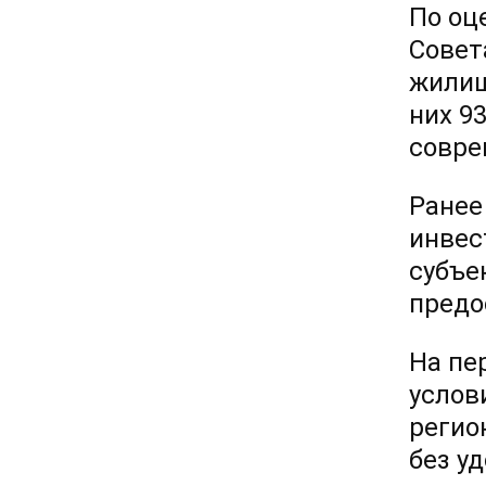
По оц
Совет
жилищ
них 9
совре
Ранее
инвес
субъе
предо
На пе
услов
регио
без у