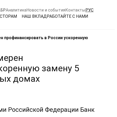
АБР
Аналитика
Новости и события
Контакты
РУС
ЕСТОРАМ
НАШ ВКЛАД
РАБОТАЙТЕ С НАМИ
ен профинансировать в России ускоренную
мерен
коренную замену 5
ных домах
ами Российской Федерации Банк