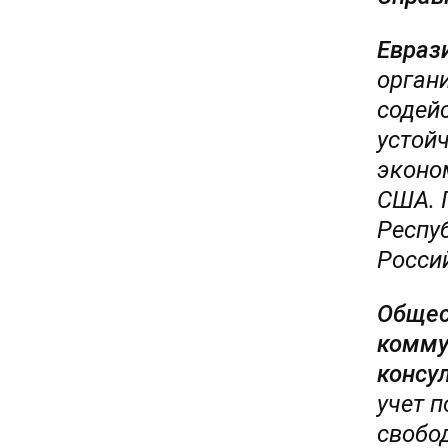
Евраз
орган
содей
устой
эконо
США. 
Респу
Росси
Общес
комму
консу
учет п
свобо