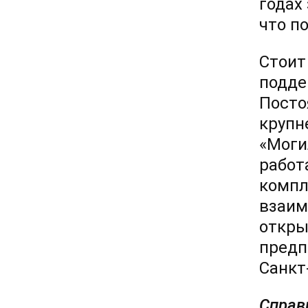
годах
что п
Стоит
подде
Посто
крупн
«Моги
работ
компл
взаим
откры
предп
Санкт
Справ