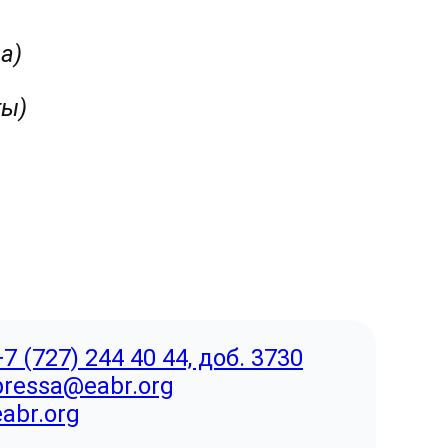
осква)
ты)
ва)
+7 (727) 244 40 44, доб. 3730
pressa@eabr.org
eabr.org