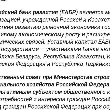
ийский банк развития (ЕАБР)
является м
изацией, учрежденной Россией и Казахст
ствия развитию рыночной экономики гос
чивому экономическому росту и расшире
мических связей. Уставный капитал ЕАБ
Государствами — участниками Банка явл
блика Беларусь, Республика Казахстан, 
йская Федерация и Республика Таджикис
твенный совет при Министерстве строи
нального хозяйства Российской Федера
льтативным субъектом общественного
к
отребностей и интересов граждан Росси
д граждан Российской Федерации при ос