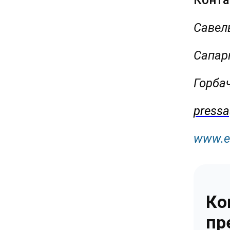
Конта
Савел
Сапарг
Горба
pressa
www
.
e
Ко
пр