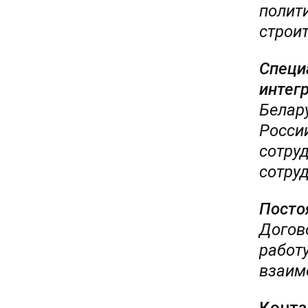
полит
строи
Специ
интег
Белар
Росси
сотру
сотруд
Посто
Догово
работ
взаим