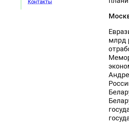
плани
Контакты
Москв
Евраз
млрд 
отраб
Мемор
эконо
Андре
Росси
Белар
Белар
госуд
госуд