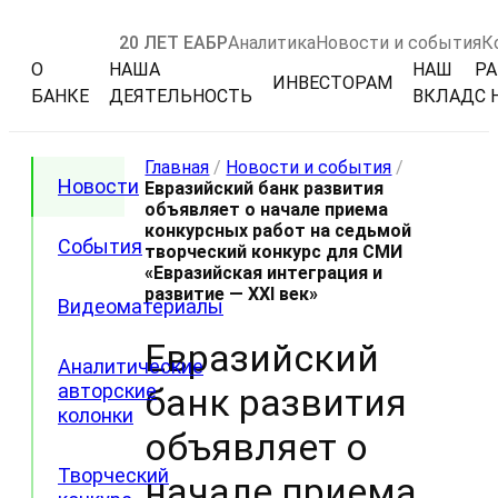
20 ЛЕТ ЕАБР
Аналитика
Новости и события
К
О
НАША
НАШ
РА
ИНВЕСТОРАМ
БАНКЕ
ДЕЯТЕЛЬНОСТЬ
ВКЛАД
С 
Главная
/
Новости и события
/
Новости
Евразийский банк развития
объявляет о начале приема
конкурсных работ на седьмой
События
творческий конкурс для СМИ
«Евразийская интеграция и
развитие — XXI век»
Видеоматериалы
Евразийский
Аналитические
авторские
банк развития
колонки
объявляет о
Творческий
начале приема