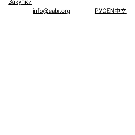
Закупки
info@eabr.org
РУС
EN
中文