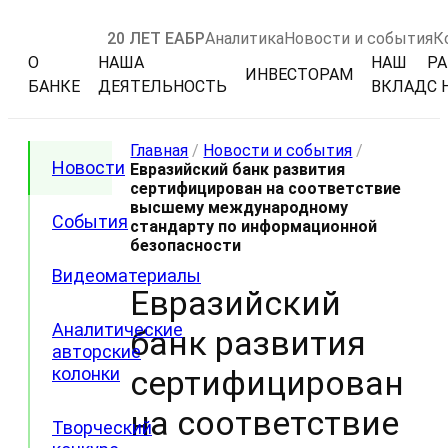
20 ЛЕТ ЕАБР
Аналитика
Новости и события
К
О
НАША
НАШ
РА
ИНВЕСТОРАМ
БАНКЕ
ДЕЯТЕЛЬНОСТЬ
ВКЛАД
С 
Главная
/
Новости и события
/
Новости
Евразийский банк развития
сертифицирован на соответствие
высшему международному
События
стандарту по информационной
безопасности
Видеоматериалы
Евразийский
Аналитические
банк развития
авторские
колонки
сертифицирован
на соответствие
Творческий