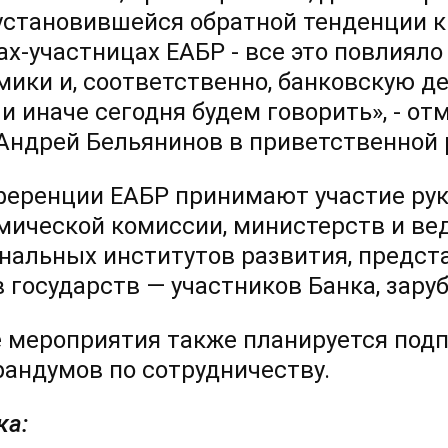
установившейся обратной тенденции к
ах-участницах ЕАБР - все это повлиял
мики и, соответственно, банковскую д
ли иначе сегодня будем говорить», - о
Андрей Бельянинов в приветственной 
ференции ЕАБР принимают участие ру
мической комиссии, министерств и ве
нальных институтов развития, предст
в государств — участников Банка, зару
е мероприятия также планируется подп
андумов по сотрудничеству.
ка: