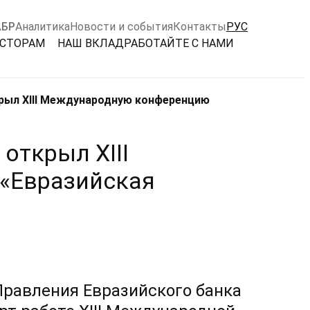
АБР
Аналитика
Новости и события
Контакты
РУС
ЕСТОРАМ
НАШ ВКЛАД
РАБОТАЙТЕ С НАМИ
крыл XIII Международную конференцию
открыл XIII
«Евразийская
 Правления Евразийского банка