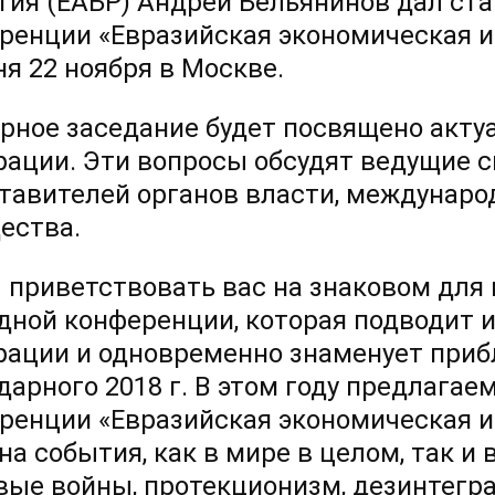
тия (ЕАБР) Андрей Бельянинов дал ста
ренции «Евразийская экономическая и
ня 22 ноября в Москве.
рное заседание будет посвящено акту
рации. Эти вопросы обсудят ведущие с
тавителей органов власти, междунаро
ества.
 приветствовать вас на знаковом для
дной конференции, которая подводит 
рации и одновременно знаменует при
дарного 2018 г. В этом году предлагае
ренции «Евразийская экономическая и
на события, как в мире в целом, так и 
вые войны, протекционизм, дезинтегр