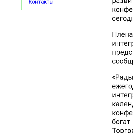
разви
Контакты
конфе
сегод
Плена
интег
предс
сообщ
«Рады
ежего
интег
кален
конфе
богат 
Торго