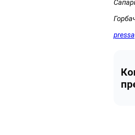
Сапарг
Горбач
pressa
Ко
пр