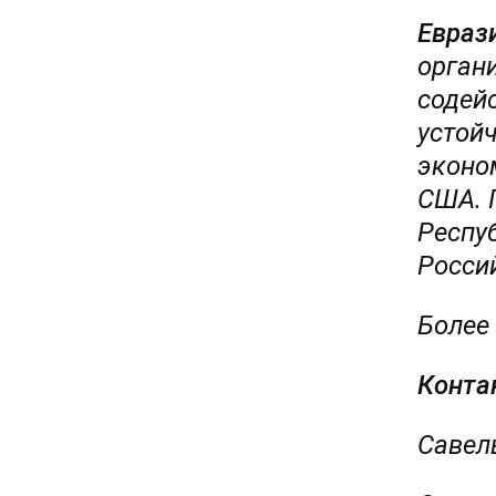
Евраз
орган
содей
устой
эконо
США. 
Респу
Росси
Более
Конта
Савель