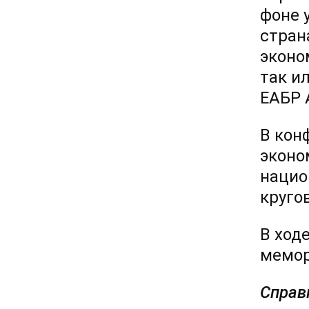
фоне 
стран
эконо
так и
ЕАБР 
В кон
эконо
нацио
круго
В ход
мемор
Справ