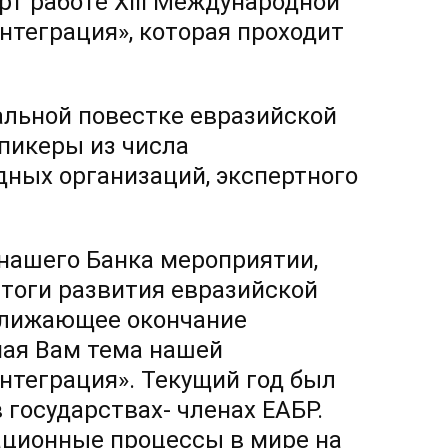
рт работе XIII Международной
нтеграция», которая проходит
альной повестке евразийской
пикеры из числа
дных организаций, экспертного
 нашего Банка мероприятии,
итоги развития евразийской
ближающее окончание
мая Вам тема нашей
нтеграция». Текущий год был
в государствах- членах ЕАБР.
ационные процессы в мире на