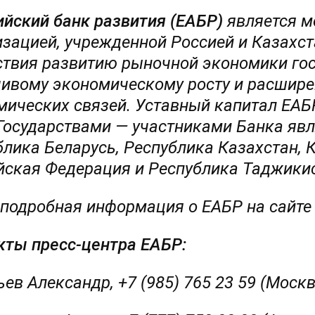
ийский банк развития (ЕАБР)
является м
изацией, учрежденной Россией и Казахст
ствия развитию рыночной экономики гос
чивому экономическому росту и расшире
мических связей. Уставный капитал ЕАБ
Государствами — участниками Банка явл
блика Беларусь, Республика Казахстан, 
йская Федерация и Республика Таджикис
 подробная информация о ЕАБР на сайт
кты пресс-центра ЕАБР:
ев Александр, +7 (985) 765 23 59 (Моск