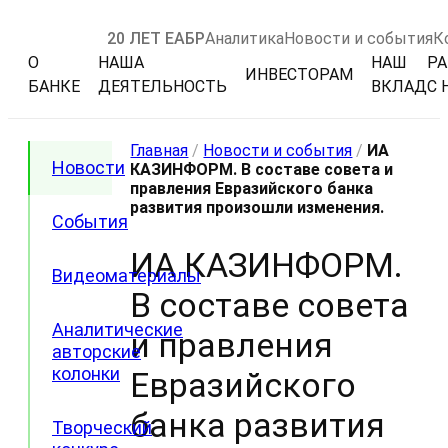
20 ЛЕТ ЕАБР
Аналитика
Новости и события
К
О
НАША
НАШ
РА
ИНВЕСТОРАМ
БАНКЕ
ДЕЯТЕЛЬНОСТЬ
ВКЛАД
С 
Главная
/
Новости и события
/
ИА
Новости
КАЗИНФОРМ. В составе совета и
правления Евразийского банка
развития произошли изменения.
События
ИА КАЗИНФОРМ.
Видеоматериалы
В составе совета
Аналитические
и правления
авторские
колонки
Евразийского
банка развития
Творческий