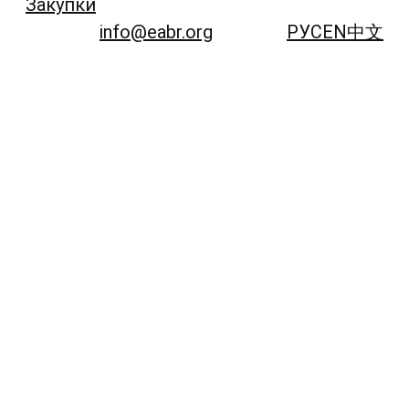
Закупки
info@eabr.org
РУС
EN
中文