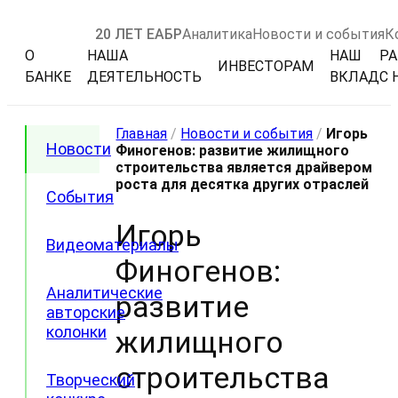
20 ЛЕТ ЕАБР
Аналитика
Новости и события
К
О
НАША
НАШ
РА
ИНВЕСТОРАМ
БАНКЕ
ДЕЯТЕЛЬНОСТЬ
ВКЛАД
С 
Главная
/
Новости и события
/
Игорь
Новости
Финогенов: развитие жилищного
строительства является драйвером
роста для десятка других отраслей
События
Игорь
Видеоматериалы
Финогенов:
Аналитические
развитие
авторские
колонки
жилищного
строительства
Творческий