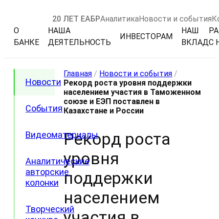
20 ЛЕТ ЕАБР
Аналитика
Новости и события
К
О
НАША
НАШ
РА
ИНВЕСТОРАМ
БАНКЕ
ДЕЯТЕЛЬНОСТЬ
ВКЛАД
С 
Главная
/
Новости и события
/
Новости
Рекорд роста уровня поддержки
населением участия в Таможенном
союзе и ЕЭП поставлен в
События
Казахстане и России
Рекорд роста
Видеоматериалы
уровня
Аналитические
авторские
поддержки
колонки
населением
Творческий
участия в