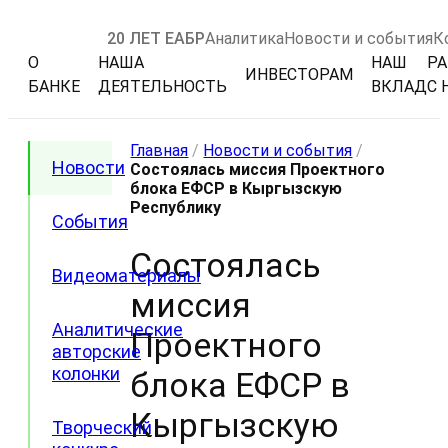
20 ЛЕТ ЕАБР
Аналитика
Новости и события
К
О
НАША
НАШ
РА
ИНВЕСТОРАМ
БАНКЕ
ДЕЯТЕЛЬНОСТЬ
ВКЛАД
С 
Главная
/
Новости и события
/
Новости
Состоялась миссия Проектного
блока ЕФСР в Кыргызскую
Республику
События
Состоялась
Видеоматериалы
миссия
Аналитические
Проектного
авторские
колонки
блока ЕФСР в
Кыргызскую
Творческий