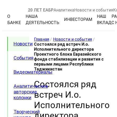
20 ЛЕТ ЕАБР
Аналитика
Новости и события
К
О
НАША
НАШ
РА
ИНВЕСТОРАМ
БАНКЕ
ДЕЯТЕЛЬНОСТЬ
ВКЛАД
С 
Главная
/
Новости и события
/
Новости
Состоялся ряд встреч И.о.
Исполнительного директора
Проектного блока Евразийского
События
фонда стабилизации и развития с
первыми лицами Республики
Таджикистан
Видеоматериалы
Состоялся ряд
Аналитические
авторские
встреч И.о.
колонки
Исполнительного
Творческий
директора