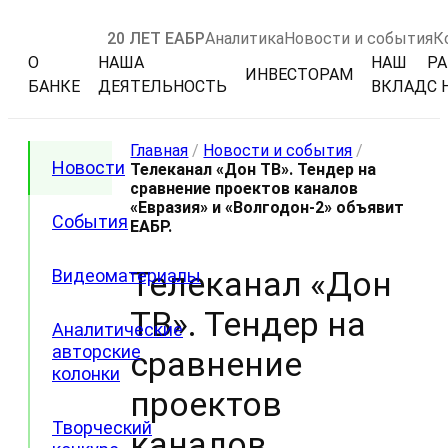
20 ЛЕТ ЕАБР
Аналитика
Новости и события
К
О
НАША
НАШ
РА
ИНВЕСТОРАМ
БАНКЕ
ДЕЯТЕЛЬНОСТЬ
ВКЛАД
С 
Главная
/
Новости и события
/
Новости
Телеканал «Дон ТВ». Тендер на
сравнение проектов каналов
«Евразия» и «Волгодон-2» объявит
События
ЕАБР.
Телеканал «Дон
Видеоматериалы
ТВ». Тендер на
Аналитические
авторские
сравнение
колонки
проектов
Творческий
каналов