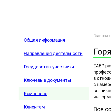
Главная
Общая информация
Гор
Направления деятельности
ЕАБР ра
Государства-участники
професс
в отнош
Ключевые документы
Армения
с намер
возникн
Беларусь
Комплаенс
информа
Казахстан
Клиентам
Все с