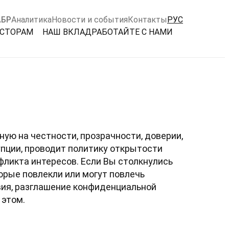
АБР
Аналитика
Новости и события
Контакты
РУС
ЕСТОРАМ
НАШ ВКЛАД
РАБОТАЙТЕ С НАМИ
ую на честности, прозрачности, доверии,
пции, проводит политику открытости
ликта интересов. Если Вы столкнулись
рые повлекли или могут повлечь
вия, разглашение конфиденциальной
 этом.