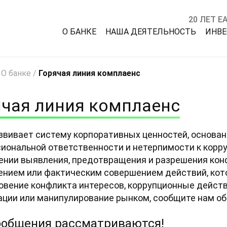
20 ЛЕТ Е
О БАНКЕ
НАША ДЕЯТЕЛЬНОСТЬ
ИНВ
/
О банке
/
Горячая линия комплаенс
ячая линия комплаенс
звивает систему корпоративных ценностей, основанн
иональной ответственности и нетерпимости к корру
ении выявления, предотвращения и разрешения конф
ением или фактическим совершением действий, кото
овение конфликта интересов, коррупционные дейст
ции или манипулирование рынком, сообщите нам об
ообщения рассматриваются!