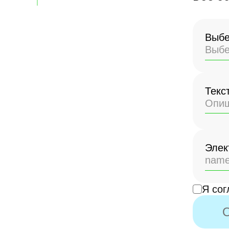
Кыргызстан
Выбе
Россия
Выбе
Таджикистан
Текс
Узбекистан
Элек
Я сог
О