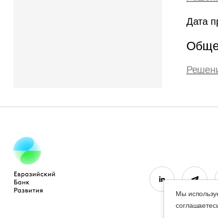
Дата п
Обще
Решени
Мы используе
соглашаетес