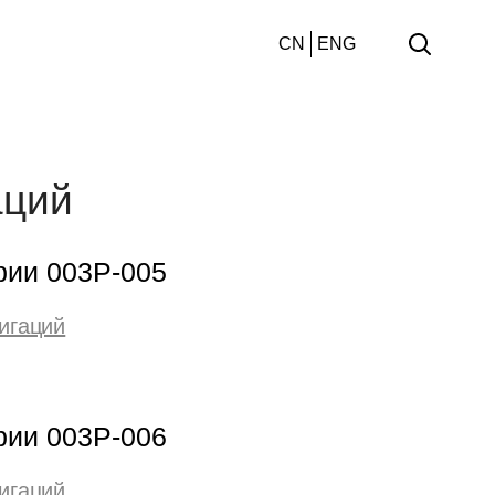
CN
ENG
аций
рии 003Р-005
игаций
рии 003Р-006
игаций