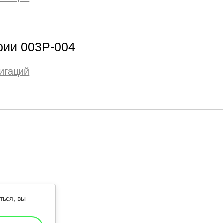
рии 003Р-004
игаций
ться, вы