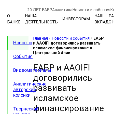
20 ЛЕТ ЕАБР
Аналитика
Новости и события
К
О
НАША
НАШ
РА
ИНВЕСТОРАМ
БАНКЕ
ДЕЯТЕЛЬНОСТЬ
ВКЛАД
С 
Главная
/
Новости и события
/
ЕАБР
Новости
и AAOIFI договорились развивать
исламское финансирование в
Центральной Азии
События
ЕАБР и AAOIFI
Видеоматериалы
договорились
Аналитические
развивать
авторские
колонки
исламское
финансирование
Творческий