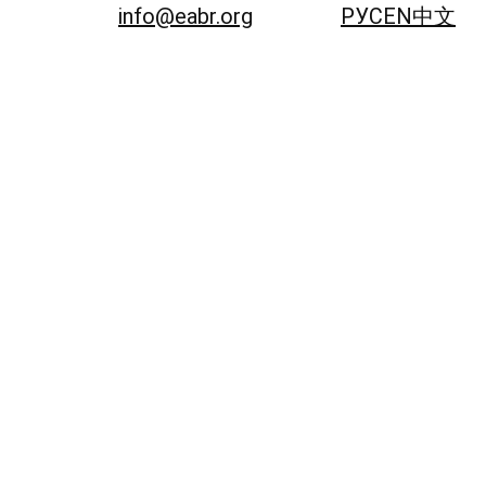
info@eabr.org
РУС
EN
中文