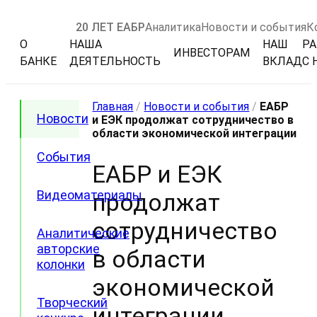
20 ЛЕТ ЕАБР
Аналитика
Новости и события
К
О
НАША
НАШ
РА
ИНВЕСТОРАМ
БАНКЕ
ДЕЯТЕЛЬНОСТЬ
ВКЛАД
С 
Главная
/
Новости и события
/
ЕАБР
Новости
и ЕЭК продолжат сотрудничество в
области экономической интеграции
События
ЕАБР и ЕЭК
Видеоматериалы
продолжат
сотрудничество
Аналитические
авторские
в области
колонки
экономической
Творческий
интеграции