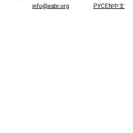
info@eabr.org
РУС
EN
中文