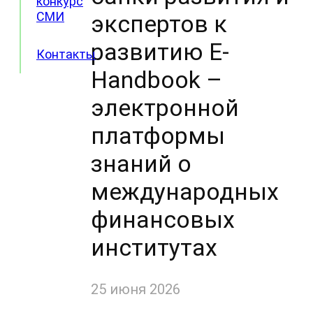
конкурс
СМИ
экспертов к
развитию E-
Контакты
Handbook –
электронной
платформы
знаний о
международных
финансовых
институтах
25 июня 2026