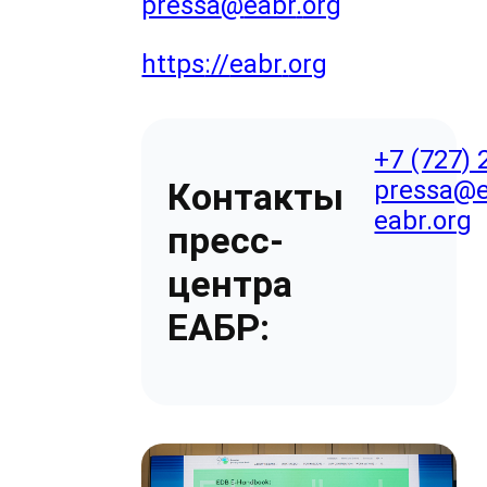
pressa
@
eabr
.
org
https
://
eabr
.
org
+7 (727) 
pressa@e
Контакты
eabr.org
пресс-
центра
ЕАБР: