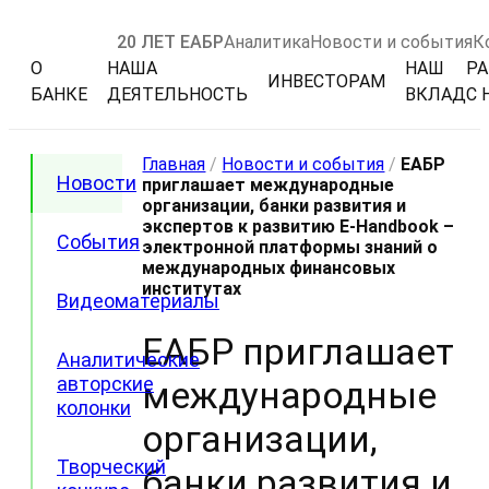
20 ЛЕТ ЕАБР
Аналитика
Новости и события
К
О
НАША
НАШ
РА
ИНВЕСТОРАМ
БАНКЕ
ДЕЯТЕЛЬНОСТЬ
ВКЛАД
С 
Главная
/
Новости и события
/
ЕАБР
Новости
приглашает международные
организации, банки развития и
экспертов к развитию E-Handbook –
События
электронной платформы знаний о
международных финансовых
институтах
Видеоматериалы
ЕАБР приглашает
Аналитические
авторские
международные
колонки
организации,
Творческий
банки развития и