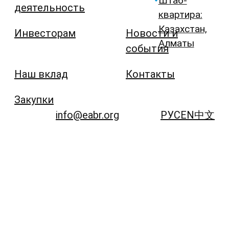
Штаб-
деятельность
квартира:
Казахстан,
Инвесторам
Новости и
Алматы
события
Наш вклад
Контакты
Закупки
info@eabr.org
РУС
EN
中文