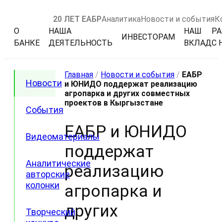
20 ЛЕТ ЕАБР
Аналитика
Новости и события
К
О
НАША
НАШ
РА
ИНВЕСТОРАМ
БАНКЕ
ДЕЯТЕЛЬНОСТЬ
ВКЛАД
С 
Главная
/
Новости и события
/
ЕАБР
Новости
и ЮНИДО поддержат реализацию
агропарка и других совместных
проектов в Кыргызстане
События
ЕАБР и ЮНИДО
Видеоматериалы
поддержат
Аналитические
реализацию
авторские
колонки
агропарка и
других
Творческий