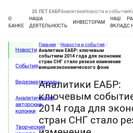
20 ЛЕТ ЕАБР
Аналитика
Новости и события
К
О
НАША
НАШ
РА
ИНВЕСТОРАМ
БАНКЕ
ДЕЯТЕЛЬНОСТЬ
ВКЛАД
С 
Главная
/
Новости и события
/
Новости
Аналитики ЕАБР: ключевым
событием 2014 года для экономик
стран СНГ стало резкое изменение
События
внешнеэкономического фона
Аналитики ЕАБР:
Видеоматериалы
ключевым событи
Аналитические
авторские
2014 года для эко
колонки
стран СНГ стало ре
Творческий
изменение