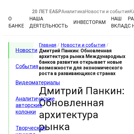
20 ЛЕТ ЕАБР
Аналитика
Новости и события
К
О
НАША
НАШ
РА
ИНВЕСТОРАМ
БАНКЕ
ДЕЯТЕЛЬНОСТЬ
ВКЛАД
С 
Главная
/
Новости и события
/
Новости
Дмитрий Панкин: Обновленная
архитектура рынка Международных
банков развития открывает новые
События
возможности для экономического
роста в развивающихся странах
Видеоматериалы
Дмитрий Панкин:
Аналитические
Обновленная
авторские
колонки
архитектура
рынка
Творческий