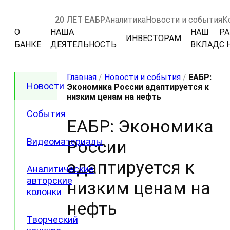
20 ЛЕТ ЕАБР
Аналитика
Новости и события
К
О
НАША
НАШ
РА
ИНВЕСТОРАМ
БАНКЕ
ДЕЯТЕЛЬНОСТЬ
ВКЛАД
С 
Главная
/
Новости и события
/
ЕАБР:
Новости
Экономика России адаптируется к
низким ценам на нефть
События
ЕАБР: Экономика
Видеоматериалы
России
адаптируется к
Аналитические
авторские
низким ценам на
колонки
нефть
Творческий