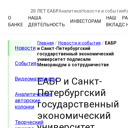
20 ЛЕТ ЕАБР
Аналитика
Новости и события
К
О
НАША
НАШ
РА
ИНВЕСТОРАМ
БАНКЕ
ДЕЯТЕЛЬНОСТЬ
ВКЛАД
С 
Главная
/
Новости и события
/
ЕАБР
Новости
и Санкт-Петербургский
государственный экономический
университет подписали
События
Меморандум о сотрудничестве
ЕАБР и Санкт-
Видеоматериалы
Петербургский
Аналитические
авторские
государственный
колонки
экономический
Творческий
университет