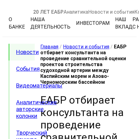
20 ЛЕТ ЕАБР
Аналитика
Новости и события
К
О
НАША
НАШ
РА
ИНВЕСТОРАМ
БАНКЕ
ДЕЯТЕЛЬНОСТЬ
ВКЛАД
С 
Главная
/
Новости и события
/
ЕАБР
Новости
отбирает консультанта на
проведение сравнительной оценки
проектов строительства
События
судоходной артерии между
Каспийским морем и Азово-
Черноморским бассейном
Видеоматериалы
ЕАБР отбирает
Аналитические
авторские
консультанта на
колонки
проведение
Творческий
сравнительной