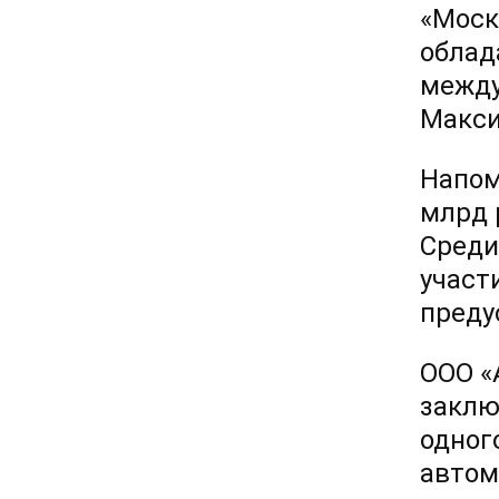
«Моск
облад
между
Макси
Напом
млрд 
Среди
участ
преду
ООО «
заклю
одног
автом