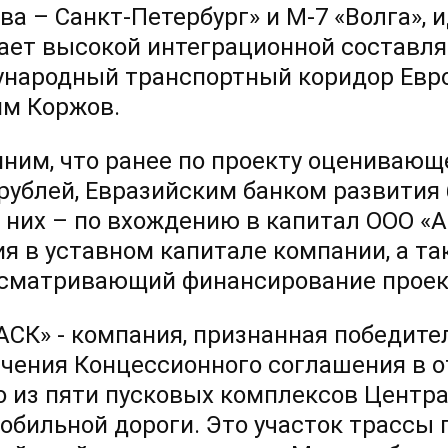
ва – Санкт-Петербург» и М-7 «Волга», 
ает высокой интеграционной составл
народный транспортный коридор Европ
м Коржов.
ним, что ранее по проекту оценивающе
рублей, Евразийским банком развития
 них – по вхождению в капитал ООО «А
ия в уставном капитале компании, а та
сматривающий финансирование проек
АСК» - компания, признанная победите
чения Концессионного соглашения в о
о из пяти пусковых комплексов Центр
обильной дороги. Это участок трассы 