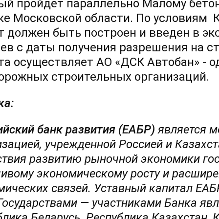
ый пройдет параллельно Малому бетонн
ке Московской области. По условиям 
т должен быть построен и введен в эк
ев с даты получения разрешения на с
та осуществляет АО «ДСК Автобан» - о
орожных строительных организаций.
ка:
ийский банк развития (ЕАБР)
является 
изацией, учрежденной Россией и Казахст
ствия развитию рыночной экономики гос
чивому экономическому росту и расшире
мических связей. Уставный капитал ЕАБ
Государствами — участниками Банка явл
блика Беларусь, Республика Казахстан, 