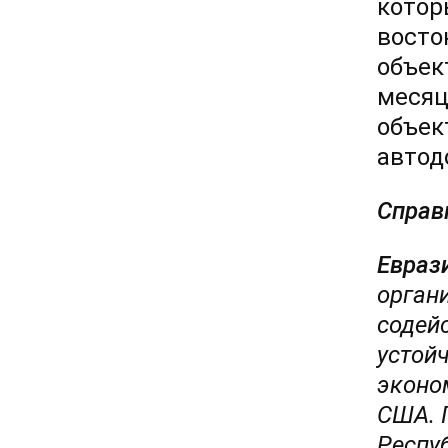
котор
восто
объек
месяц
объек
автод
Справ
Евраз
орган
содей
устой
эконо
США. 
Респу