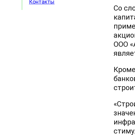
Контакты
Со сл
капит
приме
акцио
ООО «
являе
Кроме
банко
строи
«Стро
значе
инфра
стиму