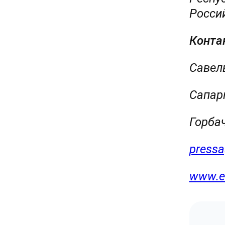
Росси
Конта
Савел
Сапарг
Горба
pressa
www.e