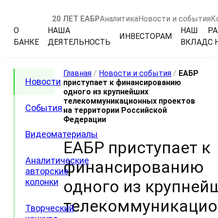
20 ЛЕТ ЕАБР
Аналитика
Новости и события
К
О
НАША
НАШ
РА
ИНВЕСТОРАМ
БАНКЕ
ДЕЯТЕЛЬНОСТЬ
ВКЛАД
С 
Главная
/
Новости и события
/
ЕАБР
Новости
приступает к финансированию
одного из крупнейших
телекоммуникационных проектов
События
на территории Российской
Федерации
Видеоматериалы
ЕАБР приступает к
Аналитические
финансированию
авторские
колонки
одного из крупней
телекоммуникаци
Творческий