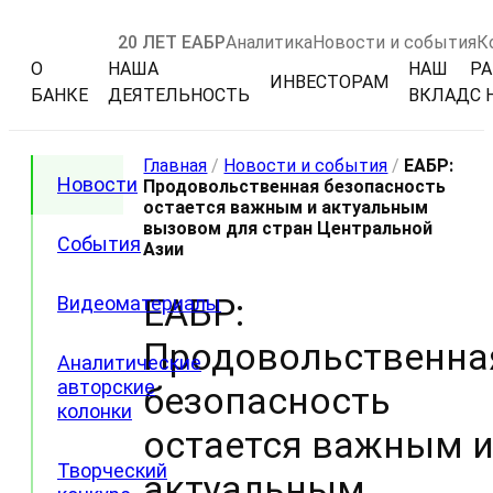
20 ЛЕТ ЕАБР
Аналитика
Новости и события
К
О
НАША
НАШ
РА
ИНВЕСТОРАМ
БАНКЕ
ДЕЯТЕЛЬНОСТЬ
ВКЛАД
С 
Главная
/
Новости и события
/
ЕАБР:
Новости
Продовольственная безопасность
остается важным и актуальным
вызовом для стран Центральной
События
Азии
ЕАБР:
Видеоматериалы
Продовольственна
Аналитические
авторские
безопасность
колонки
остается важным 
Творческий
актуальным